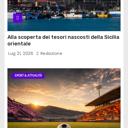
n
e
d
Alla scoperta dei tesori nascosti della Sicilia
orientale
e
Lug 21, 2026
Redazione
g
l
SPORT & ATTUALITÀ
i
a
r
t