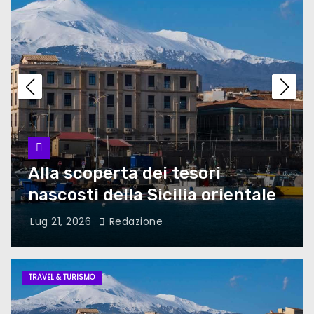
Quanto costa cambiare
schermo iPhone 11: kit
sostituzione professionale
Come sta cambiando
l’ascolto musicale nel 2025:
trend, piattaforme e nuovi
generi
Alla scoperta dei tesori
nascosti della Sicilia orientale
Lug 21, 2026
Redazione
TRAVEL & TURISMO