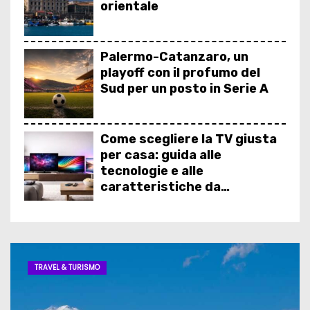
Quanto costa cambiare schermo iPhone 11: k
orientale
Palermo-Catanzaro, un
playoff con il profumo del
Sud per un posto in Serie A
Come scegliere la TV giusta
per casa: guida alle
tecnologie e alle
caratteristiche da
conoscere
Budget Allocation Betting:
cosa è e come usarlo
TRAVEL & TURISMO