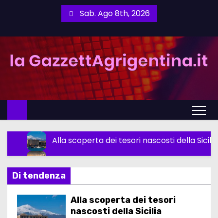
S
Sab. Ago 8th, 2026
a
l
t
a
a
l
c
o
n
Alla scoperta dei tesori nascosti della Sicili
t
e
Palermo-Catanzaro, un playoff con il profu
n
Di tendenza
Come scegliere la TV giusta per casa: guida
u
t
Budget Allocation Betting: cosa è e come u
Alla scoperta dei tesori
o
nascosti della Sicilia