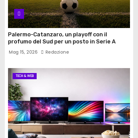
i
c
o
Palermo-Catanzaro, un playoff con il
l
profumo del Sud per un posto in Serie A
Mag 15, 2026
Redazione
i
TECH & WEB