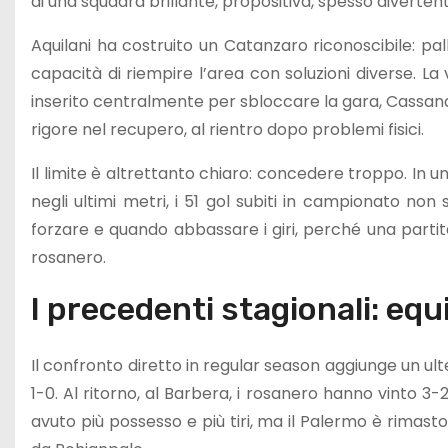
di una squadra brillante, propositiva, spesso divert
Aquilani ha costruito un Catanzaro riconoscibile: pal
capacità di riempire l’area con soluzioni diverse. La 
inserito centralmente per sbloccare la gara, Cassand
rigore nel recupero, al rientro dopo problemi fisici.
Il limite è altrettanto chiaro: concedere troppo. In u
negli ultimi metri, i 51 gol subiti in campionato n
forzare e quando abbassare i giri, perché una partit
rosanero.
I precedenti stagionali: equ
Il confronto diretto in regular season aggiunge un ulte
1-0. Al ritorno, al Barbera, i rosanero hanno vinto 3
avuto più possesso e più tiri, ma il Palermo è rimasto 