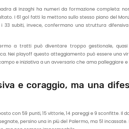
 squadra di Inzaghi ha numeri da formazione completa: no
isultato. I 61 gol fatti la mettono sullo stesso piano del Mo
; i 33 subiti, invece, confermano una struttura difensiva 
Palermo a tratti può diventare troppo gestionale, quasi
rca. Nei playoff questo atteggiamento può essere una vi
ampo e iniziativa a un avversario che ama palleggiare e
nsiva e coraggio, ma una dife
sto con 59 punti, 15 vittorie, 14 pareggi e 9 sconfitte. Il d
i segnate, persino una in più del Palermo, ma 51 incassate. È