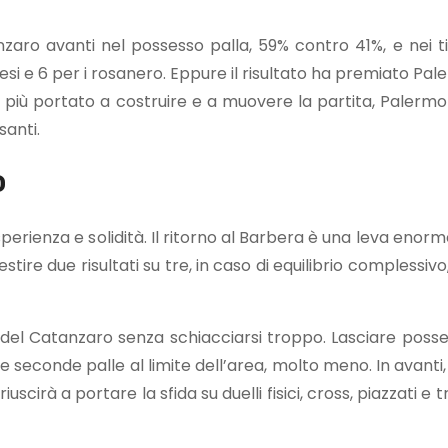
nzaro avanti nel possesso palla, 59% contro 41%, e nei tiri
bresi e 6 per i rosanero. Eppure il risultato ha premiato Pal
 più portato a costruire e a muovere la partita, Palermo 
santi.
o
perienza e solidità. Il ritorno al Barbera è una leva enorm
ire due risultati su tre, in caso di equilibrio complessiv
io del Catanzaro senza schiacciarsi troppo. Lasciare posse
e seconde palle al limite dell’area, molto meno. In avanti,
cirà a portare la sfida su duelli fisici, cross, piazzati e tra