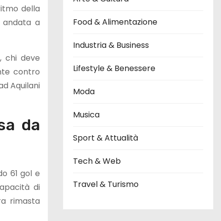
ritmo della
Food & Alimentazione
n andata a
Industria & Business
, chi deve
Lifestyle & Benessere
nte contro
ad Aquilani
Moda
Musica
sa da
Sport & Attualità
Tech & Web
do 61 gol e
Travel & Turismo
apacità di
ra rimasta