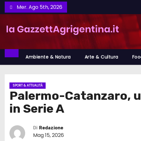
S
Mer. Ago 5th, 2026
a
l
t
a
a
l
Ambiente & Natura
Arte & Cultura
Foo
c
o
n
SPORT & ATTUALITÀ
Palermo-Catanzaro, un
t
e
in Serie A
n
u
t
Di
Redazione
Mag 15, 2026
o