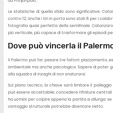
da Pohjanpalo.
Le statistiche di quella sfida sono significative: Cata
contro 12; anche i tiri in porta sono stati 8 per i cala
fotografia quasi perfetta della semifinale: Catanzaro
più verticale, più capace di trasformare gli episodi pe
Dove può vincerla il Palerm
Il Palermo può far pesare tre fattori: piazzamento, es
ambientale ma anche psicologica. Sapere di poter gest
alla squadra di Inzaghi di non snaturarsi.
Sul piano tecnico, la chiave sarà limitare il pallegg
può essere accettabile; concedere rifiniture centrali 
ha uomini per colpire appena la partita si allunga: se rius
vantaggio strutturale potrebbe diventare netto.