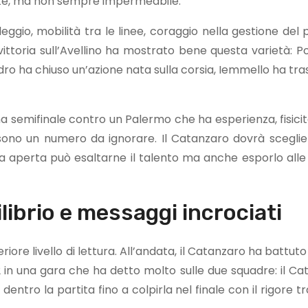
ente, ma non sempre impermeabile.
leggio, mobilità tra le linee, coraggio nella gestione del
vittoria sull’Avellino ha mostrato bene questa varietà: Po
ro ha chiuso un’azione nata sulla corsia, Iemmello ha tra
na semifinale contro un Palermo che ha esperienza, fisicit
on sono un numero da ignorare. Il Catanzaro dovrà scegl
a aperta può esaltarne il talento ma anche esporlo alle 
ilibrio e messaggi incrociati
riore livello di lettura. All’andata, il Catanzaro ha battuto
-2 in una gara che ha detto molto sulle due squadre: il C
dentro la partita fino a colpirla nel finale con il rigore 