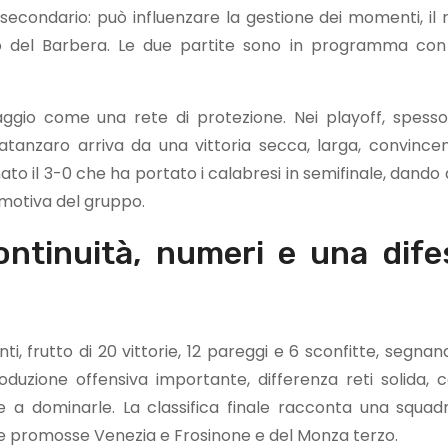
econdario: può influenzare la gestione dei momenti, il 
no del Barbera. Le due partite sono in programma co
taggio come una rete di protezione. Nei playoff, spesso
Catanzaro arriva da una vittoria secca, larga, convince
to il 3-0 che ha portato i calabresi in semifinale, dando 
emotiva del gruppo.
ontinuità, numeri e una dife
i, frutto di 20 vittorie, 12 pareggi e 6 sconfitte, segnan
uzione offensiva importante, differenza reti solida, c
 a dominarle. La classifica finale racconta una squad
lle promosse Venezia e Frosinone e del Monza terzo.